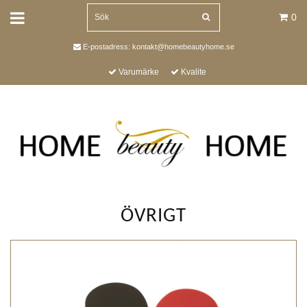
0
E-postadress:
kontakt@homebeautyhome.se
Varumärke
Kvalite
ÖVRIGT