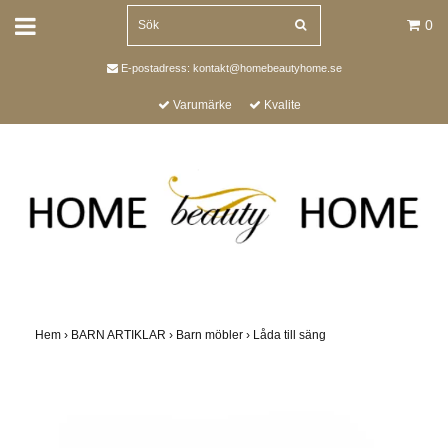
0
E-postadress:
kontakt@homebeautyhome.se
Varumärke
Kvalite
Hem
›
BARN ARTIKLAR
›
Barn möbler
›
Låda till säng