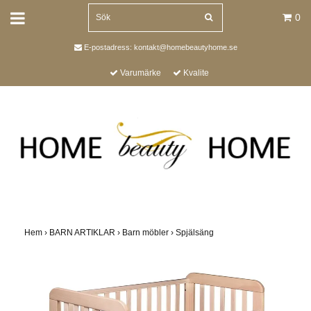
0
E-postadress:
kontakt@homebeautyhome.se
Varumärke
Kvalite
Hem
›
BARN ARTIKLAR
›
Barn möbler
›
Spjälsäng