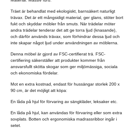
Material: Massiv furu.
Träet är behandlat med ekologiskt, barnsäkert naturligt
trävax. Det är ett mångsidigt material, ger glans, stöter bort
fukt och skyddar möbler från smuts. När trädelar möter
andra trädelar tenderar det att ge torra ljud (knasande),
och därför används trävax, som förhindrar dessa ljud och
inte skapar något ljud under användningen av möblerna.
Denna möbel är gjord av FSC-certifierat trä. FSC-
certifiering säkerställer att produkter kommer från
ansvarsfullt skötta skogar som ger miljömässiga, sociala
och ekonomiska fördelar.
Mot en extra kostnad, endast för hussängar storlek 200 x
90 cm, är det möjligt att köpa:
En låda på hjul för förvaring av sängkläder, leksaker etc.
En låda på hjul, kan användas för förvaring eller som extra
sovplats. Botten och ergonomiska madrassribbor ingår i
setet.