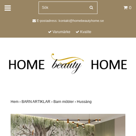
0
E-postadress:
kontakt@homebeautyhome.se
Varumärke
Kvalite
Hem
›
BARN ARTIKLAR
›
Barn möbler
›
Hussäng