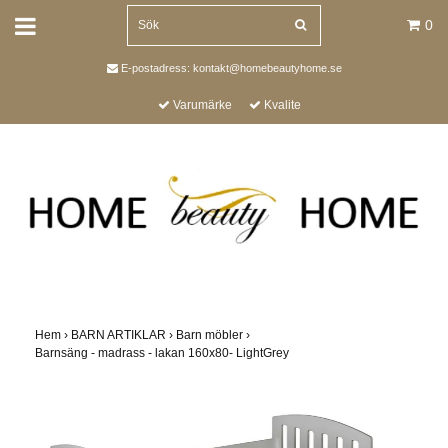
0
E-postadress:
kontakt@homebeautyhome.se
Varumärke
Kvalite
Hem
›
BARN ARTIKLAR
›
Barn möbler
›
Barnsäng - madrass - lakan 160x80- LightGrey