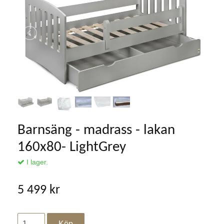
Barnsäng - madrass - lakan
160x80- LightGrey
I lager.
5 499 kr