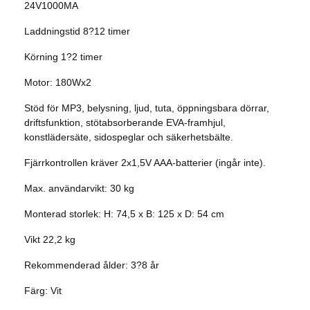
24V1000MA
Laddningstid 8?12 timer
Körning 1?2 timer
Motor: 180Wx2
Stöd för MP3, belysning, ljud, tuta, öppningsbara dörrar,
driftsfunktion, stötabsorberande EVA-framhjul,
konstlädersäte, sidospeglar och säkerhetsbälte.
Fjärrkontrollen kräver 2x1,5V AAA-batterier (ingår inte).
Max. användarvikt: 30 kg
Monterad storlek: H: 74,5 x B: 125 x D: 54 cm
Vikt 22,2 kg
Rekommenderad ålder: 3?8 år
Färg: Vit