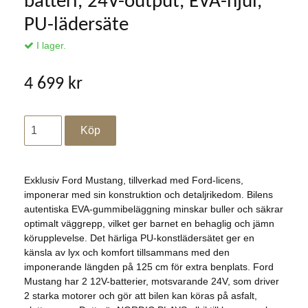
batteri, 24V-output, EVA-hjul,
PU-lädersäte
I lager.
4 699 kr
Exklusiv Ford Mustang, tillverkad med Ford-licens,
imponerar med sin konstruktion och detaljrikedom. Bilens
autentiska EVA-gummibeläggning minskar buller och säkrar
optimalt väggrepp, vilket ger barnet en behaglig och jämn
körupplevelse. Det härliga PU-konstlädersätet ger en
känsla av lyx och komfort tillsammans med den
imponerande längden på 125 cm för extra benplats. Ford
Mustang har 2 12V-batterier, motsvarande 24V, som driver
2 starka motorer och gör att bilen kan köras på asfalt,