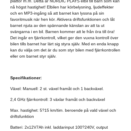
plattor m.m. Detta är NORDIC PLAYS elbil till barn som kan
nå högst hastighet! Elbilen har körbelysning, ljudeffekter
och en MP3-ingång så att barnet kan lyssna på sin
favoritmusik när hen kör. Aktivera driftsfunktionen och låt
barnet njuta av den spännande känslan av att ta ut
svängarna i en bil. Barnen kommer att le från öra till öra!
Det ingår en fjärrkontroll, vilket ger den vuxna kontroll över
bilen tills barnet har lärt sig styra själv. Med en enda knapp
kan du välja om det är du som styr bilen med fjärrkontrollen
eller om barnet styr själv.
Specifikationer
:
Växel: Manuell: 2 st. växel framåt och 1 backväxel.
2,4 GHz fjärrkontroll: 3 växlar framåt och backväxel
Max. hastighet: 5?15 km/tim. beroende på vald växel och
driftsfunktion
Batteri: 2x12V7Ah inkl. laddarinput 100?240V, output