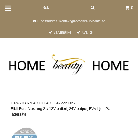
0
E-postadress:
kontakt@homebeautyhome.se
Varumärke
Kvalite
Hem
›
BARN ARTIKLAR
›
Lek och lär
›
Elbil Ford Mustang 2 x 12V-batteri, 24V-output, EVA-hjul, PU-
lädersäte