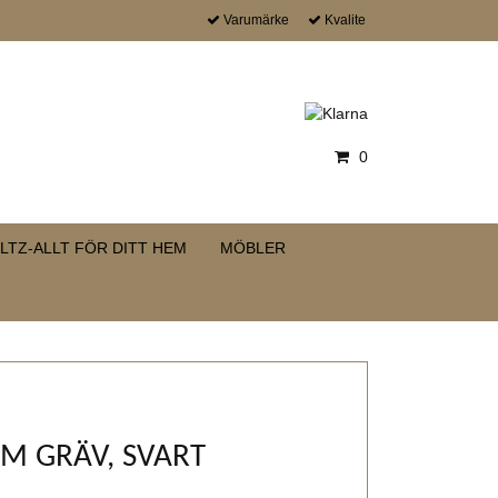
Varumärke
Kvalite
0
LTZ-ALLT FÖR DITT HEM
MÖBLER
 M GRÄV, SVART