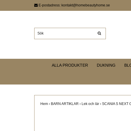
E-postadress:
kontakt@homebeautyhome.se
ALLA PRODUKTER
DUKNING
BL
Hem
›
BARN ARTIKLAR
›
Lek och lär
›
SCANIA S NEXT 