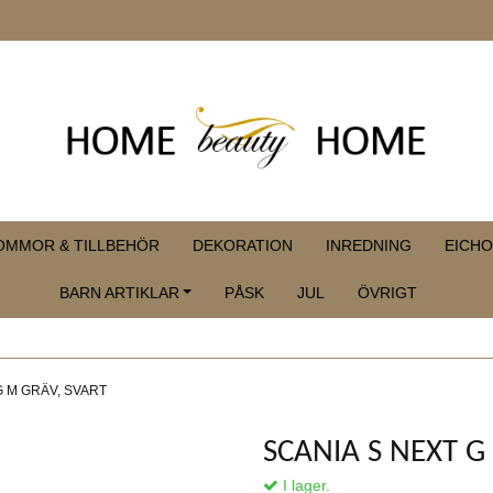
OMMOR & TILLBEHÖR
DEKORATION
INREDNING
EICHO
BARN ARTIKLAR
PÅSK
JUL
ÖVRIGT
G M GRÄV, SVART
SCANIA S NEXT G
I lager.