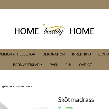
OMMOR & TILLBEHÖR
DEKORATION
INREDNING
EICHO
BARN ARTIKLAR
PÅSK
JUL
ÖVRIGT
sängkläder
›
Skötmadrass
Skötmadrass
I lager.