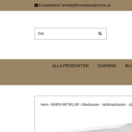
E-postadress:
kontakt@homebeautyhome.se
ALLA PRODUKTER
DUKNING
BL
Hem
›
BARN ARTIKLAR
›
Madrasser - skötmadrasser - 