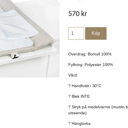
570 kr
Överdrag: Bomull 100%
Fyllning: Polyester 100%
Vård:
? Handtvätt i 30°C
? Blek INTE
? Stryk på medelvärme (muslin beh
utseende)
? Hängtorka