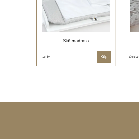
Skötmadrass
570 kr
630 kr