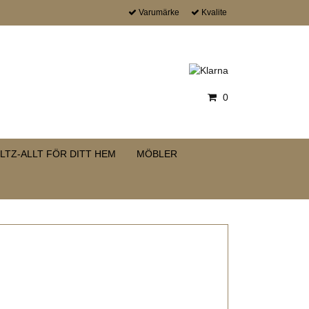
Varumärke
Kvalite
0
LTZ-ALLT FÖR DITT HEM
MÖBLER