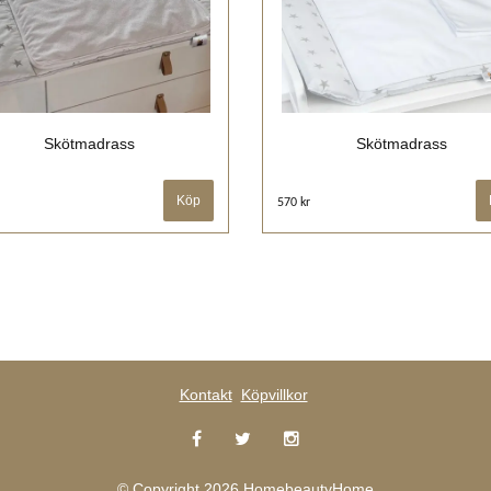
Skötmadrass
Skötmadrass
570 kr
Kontakt
Köpvillkor
© Copyright 2026 HomebeautyHome