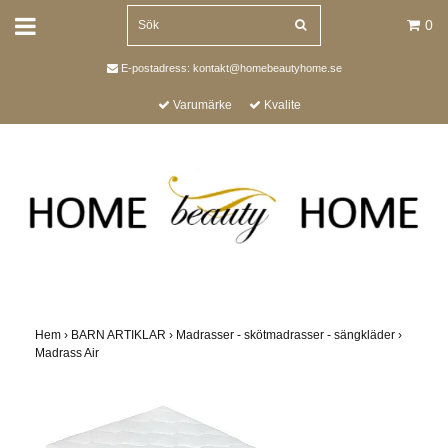
0
E-postadress:
kontakt@homebeautyhome.se
Varumärke
Kvalite
Hem
›
BARN ARTIKLAR
›
Madrasser - skötmadrasser - sängkläder
›
Madrass Air