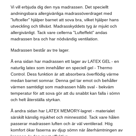
Vi vill erbjuda dig den nya madrassen. Det speciellt
andningsbara allergivänliga madrassöverdraget med
"luftceller" hjälper barnet att sova bra, vilket hjälper hans
utveckling och tillväxt. Madrasskyddets tyg är mjukt och
allergivänligt. Tack vare cellerna "Lufteffekt" andas
madrassen bra och har nödvändig ventilation.
Madrassen består av tre lager.
Å ena sidan har madrassen ett lager av LATEX GEL - en
naturlig latex som innehåller en speciell gel - Thermo
Control. Dess funktion är att absorbera överflödig värme
medan barnet somnar. Denna gel tar emot och behåller
värmen samtidigt som madrassen hålls sval - bekväm
temperatur för att sova gör att du snabbt kan falla i sömn
och helt återställa styrkan.
Å andra sidan har LATEX MEMORY-lagret - materialet
särskilt känslig mjukhet och minnesstöd. Tack vare hålen
passerar madrassen luften och är väl ventilerad. Hög
komfort ökar faserna av djup sömn när återhämtningen av