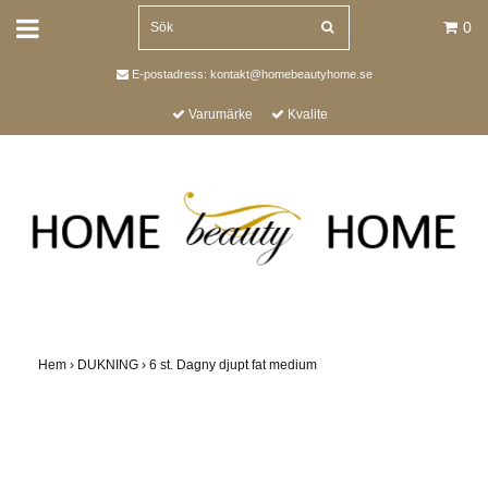
0
E-postadress:
kontakt@homebeautyhome.se
Varumärke
Kvalite
Hem
›
DUKNING
›
6 st. Dagny djupt fat medium