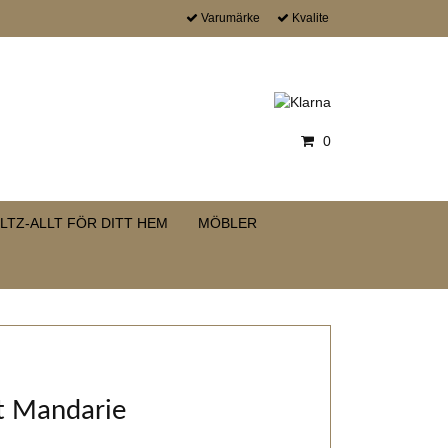
Varumärke
Kvalite
0
LTZ-ALLT FÖR DITT HEM
MÖBLER
at Mandarie