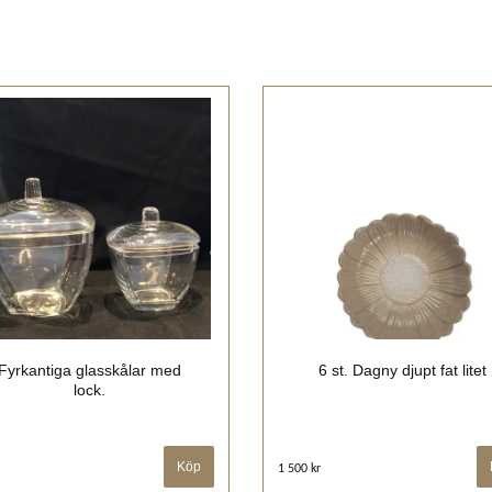
Fyrkantiga glasskålar med
6 st. Dagny djupt fat litet
lock.
Köp
1 500 kr