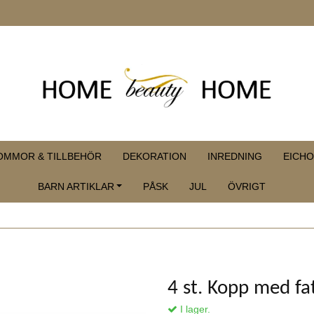
OMMOR & TILLBEHÖR
DEKORATION
INREDNING
EICHO
BARN ARTIKLAR
PÅSK
JUL
ÖVRIGT
4 st. Kopp med f
I lager.