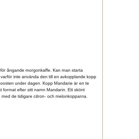
 för ångande morgonkaffe. Kan man starta
r varför inte använda den till en avkopplande kopp
giboosten under dagen. Kopp Mandarie är en te
at format efter sitt namn Mandarin. Ett skönt
hop med de tidigare citron- och melonkopparna.