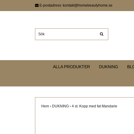
E-postadress:
kontakt@homebeautyhome.se
ALLA PRODUKTER
DUKNING
BL
Hem
›
DUKNING
›
4 st. Kopp med fat Mandarie