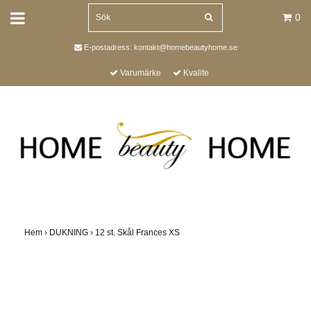
0
E-postadress:
kontakt@homebeautyhome.se
Varumärke
Kvalite
Hem
›
DUKNING
›
12 st. Skål Frances XS