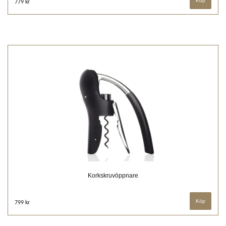
779 kr
Korkskruvöppnare
799 kr