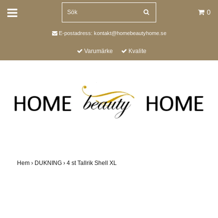
0
E-postadress:
kontakt@homebeautyhome.se
Varumärke
Kvalite
Hem
›
DUKNING
›
4 st Tallrik Shell XL