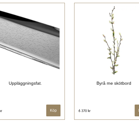
Uppläggningsfat.
Byrå me skötbord
kr
6 370 kr