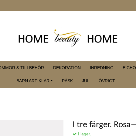
OMMOR & TILLBEHÖR
DEKORATION
INREDNING
EICHO
BARN ARTIKLAR
PÅSK
JUL
ÖVRIGT
I tre färger. Ros
I lager.