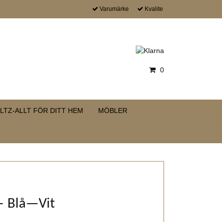
Varumärke
Kvalite
0
LTZ-ALLT FÖR DITT HEM
MÖBLER
a— Blå—Vit