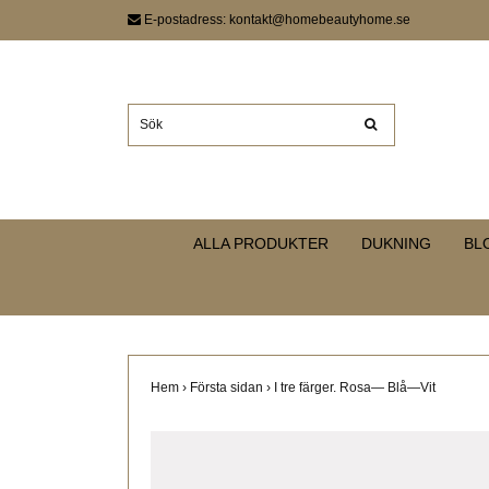
E-postadress:
kontakt@homebeautyhome.se
ALLA PRODUKTER
DUKNING
BL
Hem
›
Första sidan
›
I tre färger. Rosa— Blå—Vit