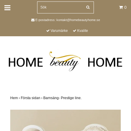
0
E-postadress:
kontakt@homebeautyhome.se
Varumärke
Kvalite
Hem
›
Första sidan
›
Barnsäng- Prestige line.