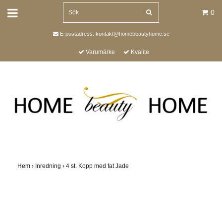
0
E-postadress:
kontakt@homebeautyhome.se
Varumärke
Kvalite
Hem
›
Inredning
›
4 st. Kopp med fat Jade