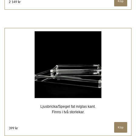
2 149 kr
Ljusbricka/Spegel fat m/glas kant.
Finns i två storlekar.
Köp
399 kr