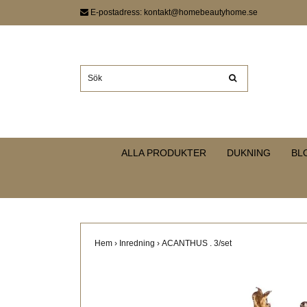
E-postadress:
kontakt@homebeautyhome.se
ALLA PRODUKTER
DUKNING
BL
Hem
›
Inredning
›
ACANTHUS . 3/set