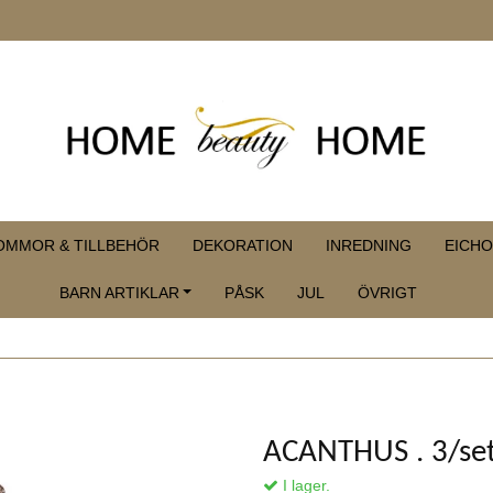
OMMOR & TILLBEHÖR
DEKORATION
INREDNING
EICHO
BARN ARTIKLAR
PÅSK
JUL
ÖVRIGT
ACANTHUS . 3/se
I lager.