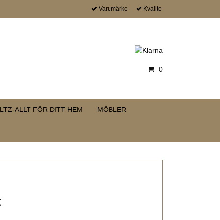
Varumärke
Kvalite
0
LTZ-ALLT FÖR DITT HEM
MÖBLER
t