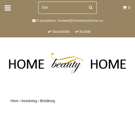
0
E-postadress:
kontakt@homebeautyhome.se
Varumärke
Kvalite
Hem
›
Inredning
›
Brödkorg