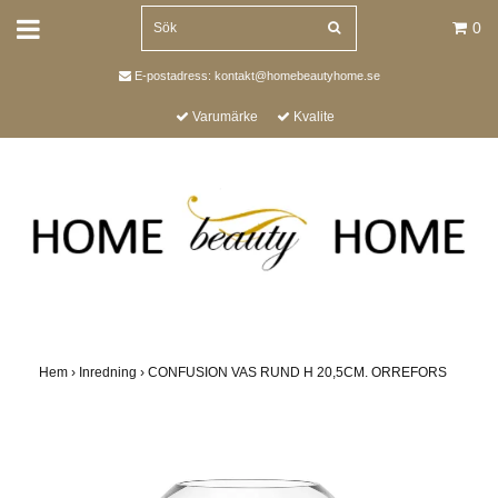
0
E-postadress:
kontakt@homebeautyhome.se
Varumärke
Kvalite
Hem
›
Inredning
›
CONFUSION VAS RUND H 20,5CM. ORREFORS