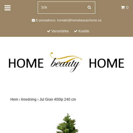
0
E-postadress:
kontakt@homebeautyhome.se
Varumärke
Kvalite
Hem
›
Inredning
›
Jul Gran 400lp 240 cm