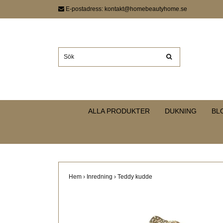
E-postadress:
kontakt@homebeautyhome.se
ALLA PRODUKTER
DUKNING
BL
Hem
›
Inredning
›
Teddy kudde