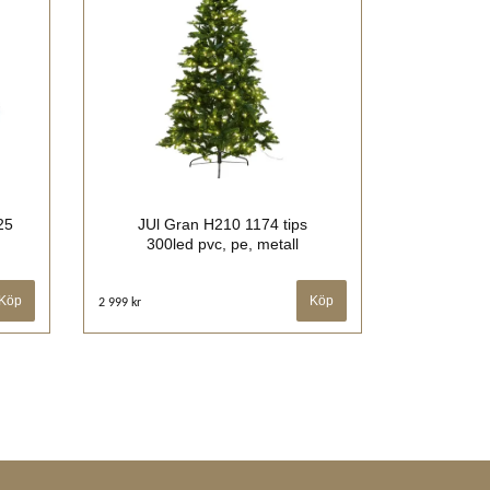
25
JUl Gran H210 1174 tips
300led pvc, pe, metall
2 999 kr