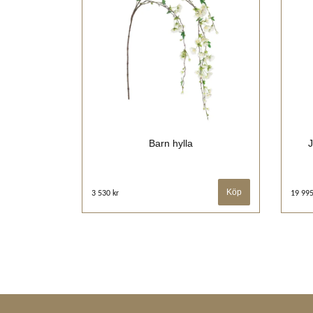
Barn hylla
J
3 530 kr
19 995