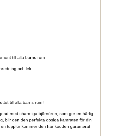
ment till alla barns rum
nredning och lek
ttet till alla barns rum!
nad med charmiga björnöron, som ger en härlig
yg, blir den den perfekta gosiga kamraten för din
tar en tupplur kommer den här kudden garanterat