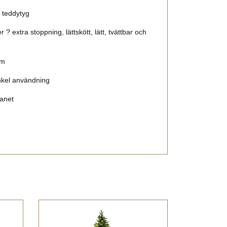
 teddytyg
 ? extra stoppning, lättskött, lätt, tvättbar och
cm
nkel användning
lanet