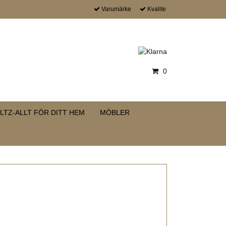
Varumärke
Kvalite
0
LTZ-ALLT FÖR DITT HEM
MÖBLER