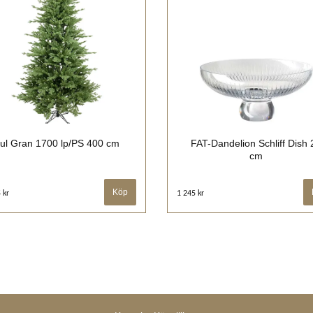
ul Gran 1700 lp/PS 400 cm
FAT-Dandelion Schliff Dish 
cm
 kr
1 245 kr