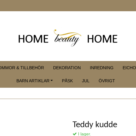
OMMOR & TILLBEHÖR
DEKORATION
INREDNING
EICHO
BARN ARTIKLAR
PÅSK
JUL
ÖVRIGT
Teddy kudde
I lager.