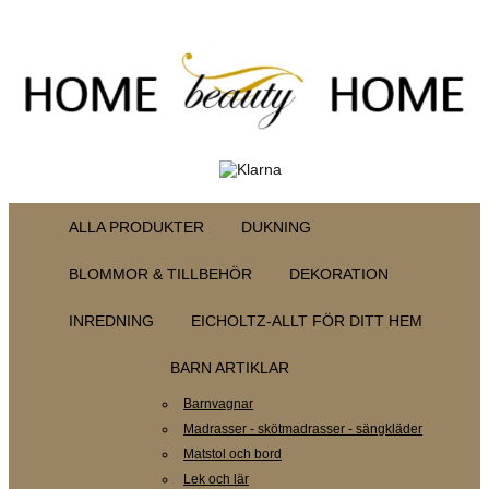
ALLA PRODUKTER
DUKNING
BLOMMOR & TILLBEHÖR
DEKORATION
INREDNING
EICHOLTZ-ALLT FÖR DITT HEM
BARN ARTIKLAR
Barnvagnar
Madrasser - skötmadrasser - sängkläder
Matstol och bord
Lek och lär