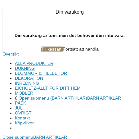
Din varukorg
Din varukorg är tom, men det behöver den inte vara.
Till kassan
Fortsätt att handla
Översikt
ALLA PRODUKTER
DUKNING
BLOMMOR & TILLBEHÖR
DEKORATION
INREDNING
EICHOLTZ-ALLT FÖR DITT HEM
MÖBLER
6
Open submenu (BARN ARTIKLAR)
BARN ARTIKLAR
PÅSK
JUL
ÖVRIGT
Kontakt
Köpvillkor
Close submenu
BARN ARTIKLAR