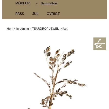
MÖBLER
Barn möbler
PÅSK
JUL
ÖVRIGT
Hem
›
Inredning
›
TEARDROP JEWEL . 4/set