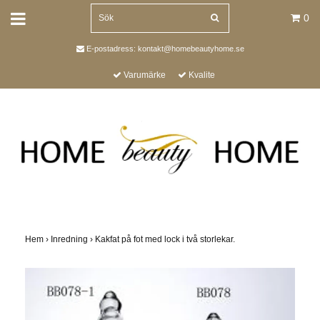
0
E-postadress:
kontakt@homebeautyhome.se
Varumärke
Kvalite
Hem
›
Inredning
›
Kakfat på fot med lock i två storlekar.