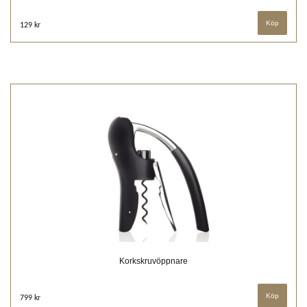
Köp
129 kr
Korkskruvöppnare
799 kr