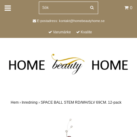
0
E-postadress:
kontakt@homebeautyhome.se
Varumärke
Kvalite
Hem
›
Inredning
›
SPACE BALL STEM RD/WH/SLV 69CM. 12-pack